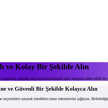
lı ve Kolay Bir Şekilde Alın
oluşturun, tahsilat sürecini hızlandırarak nakit akışınızı daha etkili bir 
ne ve Güvenli Bir Şekilde Kolayca Alın
seçenekleri sunarak istedikleri tutarı ödemelerini sağlayın. Belirlediği