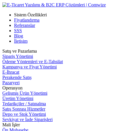
Sistem Özellikleri
Fiyatlandırma
Referanslar
SSS
Blog
İletişim
Satış ve Pazarlama
Sipariş Yönetimi
Ödeme Yöntemleri ve E-Tahsilat
Kampanya ve Fiyat Yönetimi
E-İhracat
Perakende Satış
Pazaryeri
Operasyon
Gelişmiş Ürün Yönetimi
Üretim Yönetimi
Tedarikçiler / Satınalma
Satış Sonrası Hizmetler
Depo ve Stok Yönetimi
Sevkiyat ve İade Siparişleri
Mali İşler
Ön Muhasebe