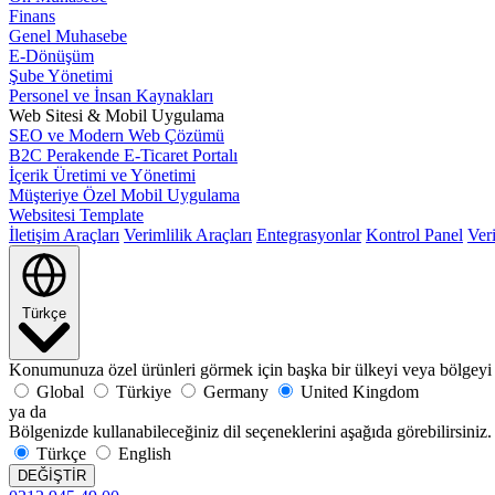
Finans
Genel Muhasebe
E-Dönüşüm
Şube Yönetimi
Personel ve İnsan Kaynakları
Web Sitesi & Mobil Uygulama
SEO ve Modern Web Çözümü
B2C Perakende E-Ticaret Portalı
İçerik Üretimi ve Yönetimi
Müşteriye Özel Mobil Uygulama
Websitesi Template
İletişim Araçları
Verimlilik Araçları
Entegrasyonlar
Kontrol Panel
Ver
Türkçe
Konumunuza özel ürünleri görmek için başka bir ülkeyi veya bölgeyi 
Global
Türkiye
Germany
United Kingdom
ya da
Bölgenizde kullanabileceğiniz dil seçeneklerini aşağıda görebilirsiniz.
Türkçe
English
DEĞİŞTİR