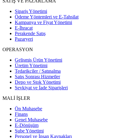
SATIŞ VE PAZARLAMA
Sipariş Yönetimi
Ödeme Yöntemleri ve E-Tahsilat
Kampanya ve Fiyat Yönetimi
E-İhracat
Perakende Satış
Pazaryeri
OPERASYON
Gelişmiş Ürün Yönetimi
Üretim Yönetimi
Tedarikçiler / Satınalma
Satış Sonrası Hizmetler
Depo ve Stok Yönetimi
Sevkiyat ve İade Siparişleri
MALİ İŞLER
Ön Muhasebe
Finans
Genel Muhasebe
E-Dönüşüm
Şube Yönetimi
Personel ve İnsan Kaynakları