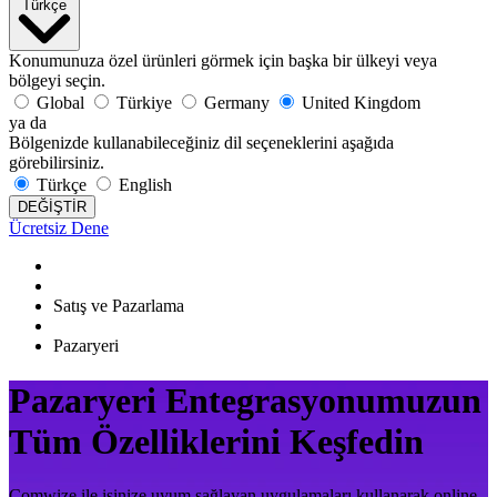
Türkçe
Konumunuza özel ürünleri görmek için başka bir ülkeyi veya
bölgeyi seçin.
Global
Türkiye
Germany
United Kingdom
ya da
Bölgenizde kullanabileceğiniz dil seçeneklerini aşağıda
görebilirsiniz.
Türkçe
English
DEĞİŞTİR
Ücretsiz Dene
Satış ve Pazarlama
Pazaryeri
Pazaryeri Entegrasyonumuzun
Tüm Özelliklerini Keşfedin
Comwize ile işinize uyum sağlayan uygulamaları kullanarak online