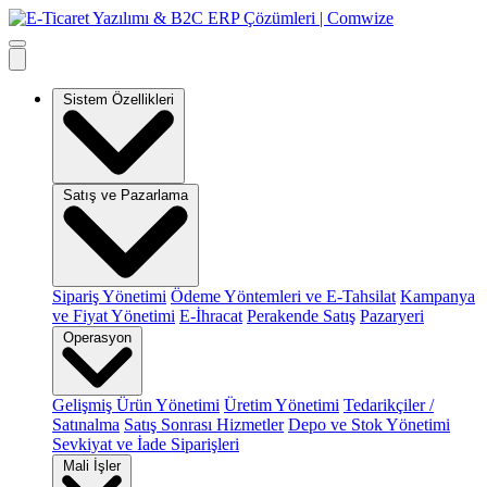
Sistem Özellikleri
Satış ve Pazarlama
Sipariş Yönetimi
Ödeme Yöntemleri ve E-Tahsilat
Kampanya
ve Fiyat Yönetimi
E-İhracat
Perakende Satış
Pazaryeri
Operasyon
Gelişmiş Ürün Yönetimi
Üretim Yönetimi
Tedarikçiler /
Satınalma
Satış Sonrası Hizmetler
Depo ve Stok Yönetimi
Sevkiyat ve İade Siparişleri
Mali İşler