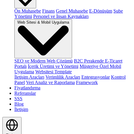
Ön Muhasebe
Finans
Genel Muhasebe
E-Dönüşüm
Şube
Yönetimi
Personel ve İnsan Kaynakları
Web Sitesi & Mobil Uygulama
SEO ve Modern Web Çözümü
B2C Perakende E-Ticaret
Portalı
İçerik Üretimi ve Yönetimi
Müşteriye Özel Mobil
Uygulama
Websitesi Template
İletişim Araçları
Verimlilik Araçları
Entegrasyonlar
Kontrol
Panel
Veri Analiz ve Raporlama
Framework
Fiyatlandırma
Referanslar
SSS
Blog
İletişim