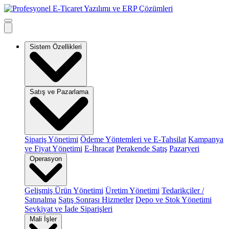
Sistem Özellikleri
Satış ve Pazarlama
Sipariş Yönetimi
Ödeme Yöntemleri ve E-Tahsilat
Kampanya
ve Fiyat Yönetimi
E-İhracat
Perakende Satış
Pazaryeri
Operasyon
Gelişmiş Ürün Yönetimi
Üretim Yönetimi
Tedarikçiler /
Satınalma
Satış Sonrası Hizmetler
Depo ve Stok Yönetimi
Sevkiyat ve İade Siparişleri
Mali İşler