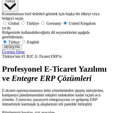
Türkçe
Konumunuza özel ürünleri görmek için başka bir ülkeyi veya
bölgeyi seçin.
Global
Türkiye
Germany
United Kingdom
ya da
Bölgenizde kullanabileceğiniz dil seçeneklerini aşağıda
görebilirsiniz.
Türkçe
English
DEĞİŞTİR
Ücretsiz Dene
Türkiye'nin #1 B2C E-Ticaret ERP'si
Profesyonel E-Ticaret Yazılımı
ve
Entegre
ERP
Çözümleri
E-ticaret operasyonunuzu ürün yönetiminden sipariş süreçlerine,
kampanya planlamasından müşteri sadakatine kadar uçtan uca
yönetin. Comwize; pazaryeri entegrasyonu ve gelişmiş ERP
mimarisiyle karmaşık iş akışlarınızı tek panelde birleştirir.
Bilgilerinizi bırakın, sizi arayalım.