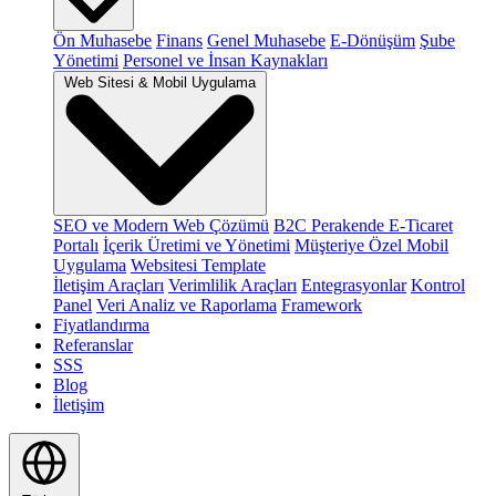
Ön Muhasebe
Finans
Genel Muhasebe
E-Dönüşüm
Şube
Yönetimi
Personel ve İnsan Kaynakları
Web Sitesi & Mobil Uygulama
SEO ve Modern Web Çözümü
B2C Perakende E-Ticaret
Portalı
İçerik Üretimi ve Yönetimi
Müşteriye Özel Mobil
Uygulama
Websitesi Template
İletişim Araçları
Verimlilik Araçları
Entegrasyonlar
Kontrol
Panel
Veri Analiz ve Raporlama
Framework
Fiyatlandırma
Referanslar
SSS
Blog
İletişim