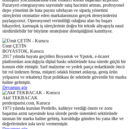
Pazaryeri entegrasyonu sayesinde satış hacmini artıran, profesyonel
depo yönetimi ile hata payını sıfırlayan ve sipariş yönetimi
süreçlerini otomatize eden markalarımızın gerçek deneyimlerini
paylaşıyoruz. Operasyonel verimliliği odağına alan bu başarı
hikayeleri, karmaşık iş süreçlerinin doğru bir teknik altyapıyla nasıl
sürdürülebilir bir büyüme stratejisine dönüştüğünü kanıtlıyor.
Ümit ÇETİN
BOYASTOK, Kurucu
2017 yılında hayata geçirilen Boyastok ve Ypstok, e-ticaret
platformları aracılığıyla dijital baskı sektöründe kısa sürede güçlü bir
konum elde etmiştir. Sarf malzeme ve yedek parça tedarikinde öncü
bir rol üstlenen firma, müşteri odaklı hizmet anlayışı, geniş ürün
yelpazesi ve rekabetçi fiyat politikası ile sektörde güvenilir bir marka
haline gelmiştir.
Devamını gör
Akif TEKBACAK
perdesiparisi.com, Kurucu
1973 yılında kurulan Perdello, kaliteye verdiği önem ve zoru
başarma azmi sayesinde kısa sürede perde sistemleri sektöründe
tanınan bir marka haline gelmiş, kurulduğu günden bu yana ilke ve
değerlerinden asla taviz vermemiştir.
Devamını gör