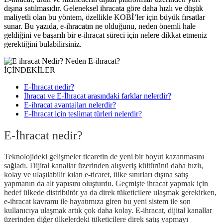
dışına satılmasıdır. Geleneksel ihracata göre daha hızlı ve düşük
maliyetli olan bu yöntem, özellikle KOBİ’ler için büyük fırsatlar
sunar. Bu yazıda, e-ihracatın ne olduğunu, neden önemli hale
geldiğini ve başarılı bir e-ihracat süreci için nelere dikkat etmeniz
gerektiğini bulabilirsiniz.
İÇİNDEKİLER
E-İhracat nedir?
İhracat ve E-İhracat arasındaki farklar nelerdir?
E-ihracat avantajları nelerdir?
E-İhracat için teslimat türleri nelerdir?
E-İhracat nedir?
Teknolojideki gelişmeler ticaretin de yeni bir boyut kazanmasını
sağladı. Dijital kanallar üzerinden alışveriş kültürünü daha hızlı,
kolay ve ulaşılabilir kılan e-ticaret, ülke sınırları dışına satış
yapmanın da alt yapısını oluşturdu. Geçmişte ihracat yapmak için
hedef ülkede distribütör ya da direk tüketicilere ulaşmak gerekirken,
e-ihracat kavramı ile hayatımıza giren bu yeni sistem ile son
kullanıcıya ulaşmak artık çok daha kolay. E-ihracat, dijital kanallar
üzerinden diğer ülkelerdeki tüketicilere direk satış yapmayı