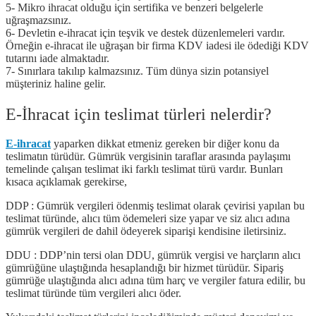
5- Mikro ihracat olduğu için sertifika ve benzeri belgelerle
uğraşmazsınız.
6- Devletin e-ihracat için teşvik ve destek düzenlemeleri vardır.
Örneğin e-ihracat ile uğraşan bir firma KDV iadesi ile ödediği KDV
tutarını iade almaktadır.
7- Sınırlara takılıp kalmazsınız. Tüm dünya sizin potansiyel
müşteriniz haline gelir.
E-İhracat için teslimat türleri nelerdir?
E-ihracat
yaparken dikkat etmeniz gereken bir diğer konu da
teslimatın türüdür. Gümrük vergisinin taraflar arasında paylaşımı
temelinde çalışan teslimat iki farklı teslimat türü vardır. Bunları
kısaca açıklamak gerekirse,
DDP : Gümrük vergileri ödenmiş teslimat olarak çevirisi yapılan bu
teslimat türünde, alıcı tüm ödemeleri size yapar ve siz alıcı adına
gümrük vergileri de dahil ödeyerek siparişi kendisine iletirsiniz.
DDU : DDP’nin tersi olan DDU, gümrük vergisi ve harçların alıcı
gümrüğüne ulaştığında hesaplandığı bir hizmet türüdür. Sipariş
gümrüğe ulaştığında alıcı adına tüm harç ve vergiler fatura edilir, bu
teslimat türünde tüm vergileri alıcı öder.