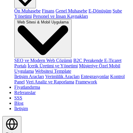
Ön Muhasebe
Finans
Genel Muhasebe
E-Dönüşüm
Şube
Yönetimi
Personel ve İnsan Kaynakları
Web Sitesi & Mobil Uygulama
SEO ve Modern Web Çözümü
B2C Perakende E-Ticaret
Portalı
İçerik Üretimi ve Yönetimi
Müşteriye Özel Mobil
Uygulama
Websitesi Template
İletişim Araçları
Verimlilik Araçları
Entegrasyonlar
Kontrol
Panel
Veri Analiz ve Raporlama
Framework
Fiyatlandırma
Referanslar
SSS
Blog
İletişim