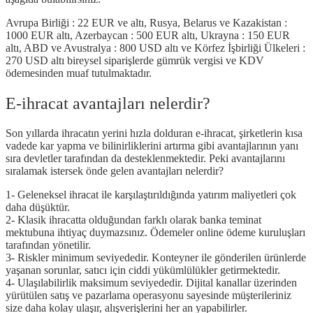
Avrupa Birliği : 22 EUR ve altı, Rusya, Belarus ve Kazakistan :
1000 EUR altı, Azerbaycan : 500 EUR altı, Ukrayna : 150 EUR
altı, ABD ve Avustralya : 800 USD altı ve Körfez İşbirliği Ülkeleri :
270 USD altı bireysel siparişlerde gümrük vergisi ve KDV
ödemesinden muaf tutulmaktadır.
E-ihracat avantajları nelerdir?
Son yıllarda ihracatın yerini hızla dolduran e-ihracat, şirketlerin kısa
vadede kar yapma ve bilinirliklerini artırma gibi avantajlarının yanı
sıra devletler tarafından da desteklenmektedir. Peki avantajlarını
sıralamak istersek önde gelen avantajları nelerdir?
1- Geleneksel ihracat ile karşılaştırıldığında yatırım maliyetleri çok
daha düşüktür.
2- Klasik ihracatta olduğundan farklı olarak banka teminat
mektubuna ihtiyaç duymazsınız. Ödemeler online ödeme kuruluşları
tarafından yönetilir.
3- Riskler minimum seviyededir. Konteyner ile gönderilen ürünlerde
yaşanan sorunlar, satıcı için ciddi yükümlülükler getirmektedir.
4- Ulaşılabilirlik maksimum seviyededir. Dijital kanallar üzerinden
yürütülen satış ve pazarlama operasyonu sayesinde müşterileriniz
size daha kolay ulaşır, alışverişlerini her an yapabilirler.