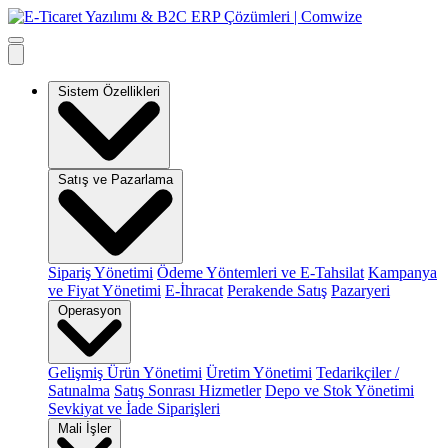
Sistem Özellikleri
Satış ve Pazarlama
Sipariş Yönetimi
Ödeme Yöntemleri ve E-Tahsilat
Kampanya
ve Fiyat Yönetimi
E-İhracat
Perakende Satış
Pazaryeri
Operasyon
Gelişmiş Ürün Yönetimi
Üretim Yönetimi
Tedarikçiler /
Satınalma
Satış Sonrası Hizmetler
Depo ve Stok Yönetimi
Sevkiyat ve İade Siparişleri
Mali İşler