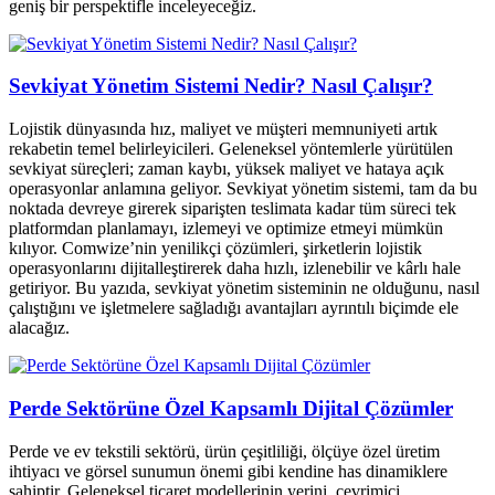
geniş bir perspektifle inceleyeceğiz.
Sevkiyat Yönetim Sistemi Nedir? Nasıl Çalışır?
Lojistik dünyasında hız, maliyet ve müşteri memnuniyeti artık
rekabetin temel belirleyicileri. Geleneksel yöntemlerle yürütülen
sevkiyat süreçleri; zaman kaybı, yüksek maliyet ve hataya açık
operasyonlar anlamına geliyor. Sevkiyat yönetim sistemi, tam da bu
noktada devreye girerek siparişten teslimata kadar tüm süreci tek
platformdan planlamayı, izlemeyi ve optimize etmeyi mümkün
kılıyor. Comwize’nin yenilikçi çözümleri, şirketlerin lojistik
operasyonlarını dijitalleştirerek daha hızlı, izlenebilir ve kârlı hale
getiriyor. Bu yazıda, sevkiyat yönetim sisteminin ne olduğunu, nasıl
çalıştığını ve işletmelere sağladığı avantajları ayrıntılı biçimde ele
alacağız.
Perde Sektörüne Özel Kapsamlı Dijital Çözümler
Perde ve ev tekstili sektörü, ürün çeşitliliği, ölçüye özel üretim
ihtiyacı ve görsel sunumun önemi gibi kendine has dinamiklere
sahiptir. Geleneksel ticaret modellerinin yerini, çevrimiçi