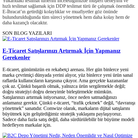
Yukarıdaki teslimat türlerini incelediğimizde müşteri deneyimi ve
hızlı teslimat sağlamak için DDP teslimat türü ile çalışmak önemlidir.
E-İhracat’ın getirdiği kolaylıklar ve muafiyetler göz önünde
bulundurulduğunda tüm süreci yönetmek hem daha kolay hem de
daha kazançlı olacaktır.
SON BLOG YAZILARI
E-Ticaret Satışlarınızı Artırmak İçin Yapmanız
Gerekenler
E-ticaret, günümüzün en rekabetçi arenası. Her gün binlerce yeni
marka çevrimiçi dünyada yerini alıyor, yüz binlerce yeni ürün sanal
raflarda kullanıcıların karşısına çıkıyor. Ama gerçekte kazananlar
çok az. Çünkü başarılı olmak, yalnızca ürün sergilemekle değil;
doğru stratejiyi doğru deneyimle birleştirmekle mümkün.
Satışlarınızı artırmak istiyorsanız, önce neden satmadığınızı
anlamanız gerekir. Çünkü e-ticaret, “trafik çekmek” değil, “davranışı
yönetmek” sanatıdır. Comwize olarak, markaların dijital satışlarını
büyütmek için geliştirdiğimiz stratejik yaklaşımı paylaşıyoruz.
Sadece daha fazla satış değil, daha sürdürülebilir bir büyüme modeli
hedefleyen markalar için.