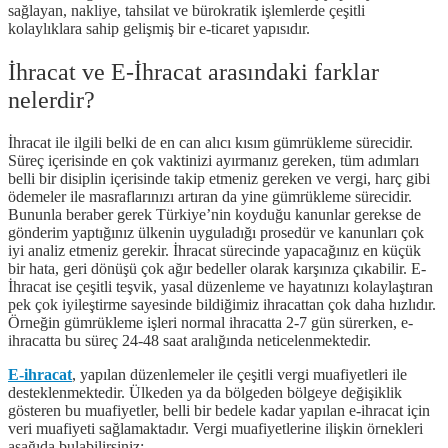
sağlayan, nakliye, tahsilat ve bürokratik işlemlerde çeşitli
kolaylıklara sahip gelişmiş bir e-ticaret yapısıdır.
İhracat ve E-İhracat arasındaki farklar
nelerdir?
İhracat ile ilgili belki de en can alıcı kısım gümrükleme sürecidir.
Süreç içerisinde en çok vaktinizi ayırmanız gereken, tüm adımları
belli bir disiplin içerisinde takip etmeniz gereken ve vergi, harç gibi
ödemeler ile masraflarınızı artıran da yine gümrükleme sürecidir.
Bununla beraber gerek Türkiye’nin koyduğu kanunlar gerekse de
gönderim yaptığınız ülkenin uyguladığı prosedür ve kanunları çok
iyi analiz etmeniz gerekir. İhracat sürecinde yapacağınız en küçük
bir hata, geri dönüşü çok ağır bedeller olarak karşınıza çıkabilir. E-
İhracat ise çeşitli teşvik, yasal düzenleme ve hayatınızı kolaylaştıran
pek çok iyileştirme sayesinde bildiğimiz ihracattan çok daha hızlıdır.
Örneğin gümrükleme işleri normal ihracatta 2-7 gün sürerken, e-
ihracatta bu süreç 24-48 saat aralığında neticelenmektedir.
E-ihracat
, yapılan düzenlemeler ile çeşitli vergi muafiyetleri ile
desteklenmektedir. Ülkeden ya da bölgeden bölgeye değişiklik
gösteren bu muafiyetler, belli bir bedele kadar yapılan e-ihracat için
veri muafiyeti sağlamaktadır. Vergi muafiyetlerine ilişkin örnekleri
aşağıda bulabilirsiniz: